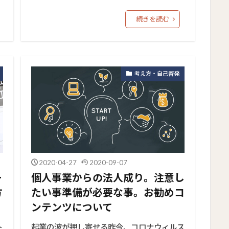
続きを読む
考え方・自己啓発
2020-04-27
2020-09-07
ー
個人事業からの法人成り。注意し
方
たい事準備が必要な事。お勧めコ
ンテンツについて
ト
起業の波が押し寄せる昨今、コロナウィルス