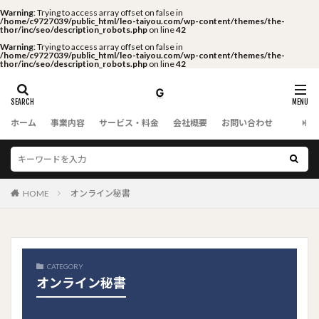
Warning
: Trying to access array offset on false in
/home/c9727039/public_html/leo-taiyou.com/wp-content/themes/the-
thor/inc/seo/description_robots.php
on line
42
Warning
: Trying to access array offset on false in
/home/c9727039/public_html/leo-taiyou.com/wp-content/themes/the-
thor/inc/seo/description_robots.php
on line
42
ホーム
事業内容
サービス・料金
会社概要
お問い合わせ
HOME
オンライン秘書
CATEGORY
オンライン秘書