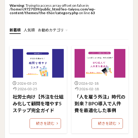
Warning
: Trying to access array offset on false in
/home/c9727039/public_html/leo-taiyou.com/wp-
content/themes/the-thor/category.php
on line
63
新着順
人気順
お勧めカテゴリ
トップメニュー
ソーシャルリンクメニュー
コンサルタント
2026-03-25
2026-02-18
2026-03-25
2026-02-18
社労士向け【外注を仕組
「人を雇う外注」時代の
み化して顧問を増やす5
到来？BPO導入で人件
ステップ完全ガイド
費を最適化した事例
続きを読む
続きを読む