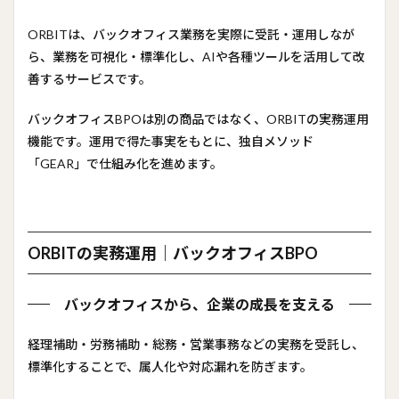
仕組
み化
ORBITは、バックオフィス業務を実際に受託・運用しなが
まで
ら、業務を可視化・標準化し、AIや各種ツールを活用して改
1.1
善するサービスです。
ORBIT
の実
務運
バックオフィスBPOは別の商品ではなく、ORBITの実務運用
用｜
機能です。運用で得た事実をもとに、独自メソッド
バッ
「GEAR」で仕組み化を進めます。
クオ
フィ
ス
BPO
1.1.1
ORBITの実務運用｜バックオフィスBPO
バック
オフィ
スか
バックオフィスから、企業の成長を支える
ら、企
業の成
長を支
経理補助・労務補助・総務・営業事務などの実務を受託し、
える
標準化することで、属人化や対応漏れを防ぎます。
1.2