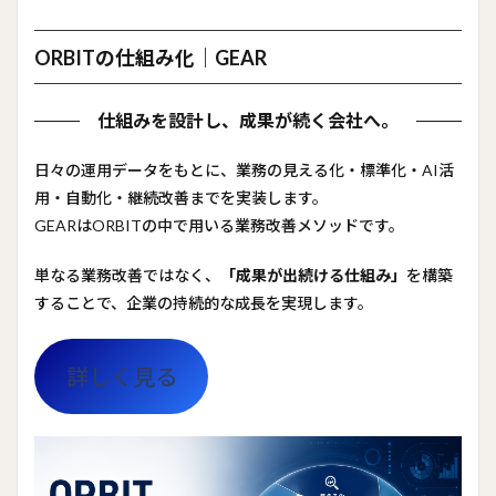
価値
1.4
ORBITの仕組み化｜GEAR
お問
い合
わせ
仕組みを設計し、成果が続く会社へ。
1.4.1
日々の運用データをもとに、業務の見える化・標準化・AI活
あなた
の会社
用・自動化・継続改善までを実装します。
の「仕
GEARはORBITの中で用いる業務改善メソッドです。
組
み」、
一緒に
単なる業務改善ではなく、
「成果が出続ける仕組み」
を構築
見直し
することで、企業の持続的な成長を実現します。
てみま
せん
か？
詳しく見る