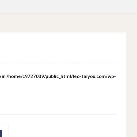
e in
/home/c9727039/public_html/leo-taiyou.com/wp-
3