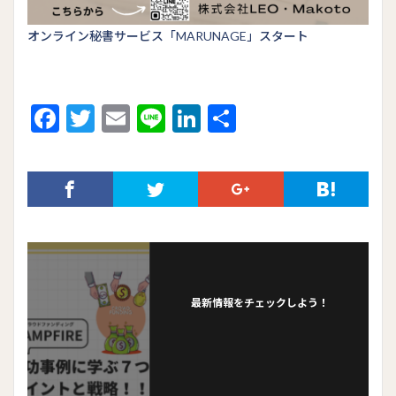
オンライン秘書サービス「MARUNAGE」スタート
F
T
E
Li
Li
共
ac
w
m
n
n
有
e
itt
ai
e
ke
b
er
l
dI
o
n
o
k
最新情報をチェックしよう！