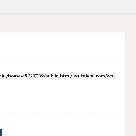
e in
/home/c9727039/public_html/leo-taiyou.com/wp-
3