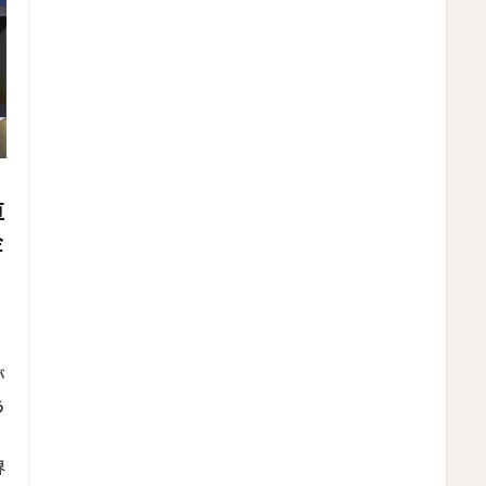
直
金
が
う
界