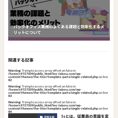
バックオフィス業務のよくある課題と効率化するメ
リットについて
関連する記事
Warning
: Trying to access array offset on false in
/home/c9727039/public_html/leo-taiyou.com/wp-
content/themes/the-thor/template-parts/single-related.php
on line
82
Warning
: Trying to access array offset on false in
/home/c9727039/public_html/leo-taiyou.com/wp-
content/themes/the-thor/template-parts/single-related.php
on line
83
Warning
: Trying to access array offset on false in
/home/c9727039/public_html/leo-taiyou.com/wp-
content/themes/the-thor/template-parts/single-related.php
on line
84
5sとは、従業員の意識を変
改善全般