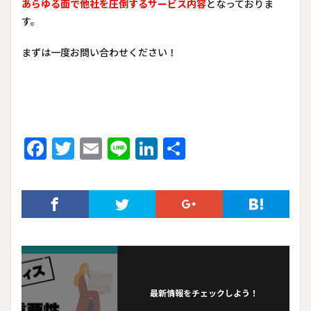
あらゆる面で他社を圧倒
するサービス内容
となっておりま
す。
まずは一度お問い合わせください！
F
T
E
Li
Li
共
ac
w
m
n
n
有
e
itt
ai
e
ke
b
er
l
dI
o
n
o
k
最新情報をチェックしよう！