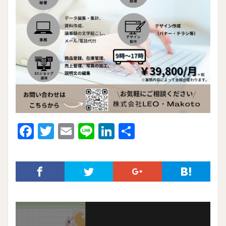
F
T
E
Li
Li
共
ac
w
m
n
n
有
e
itt
ai
e
ke
b
er
l
dI
o
n
o