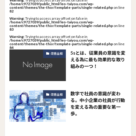
Warning
: Trying to access array offset on false in
/home/c9727039/public_html/leo-taiyou.com/wp-
content/themes/the-thor/template-parts/single-related.php
on line
82
Warning
: Trying to access array offset on false in
/home/c9727039/public_html/leo-taiyou.com/wp-
content/themes/the-thor/template-parts/single-related.php
on line
83
Warning
: Trying to access array offset on false in
/home/c9727039/public_html/leo-taiyou.com/wp-
content/themes/the-thor/template-parts/single-related.php
on line
84
5sとは、従業員の意識を変
改善全般
える為に最も効果的な取り
組みの一つ！
数字で社員の意識が変わ
改善全般
る。中小企業の社員が行動
を変える為の重要な第一
歩。