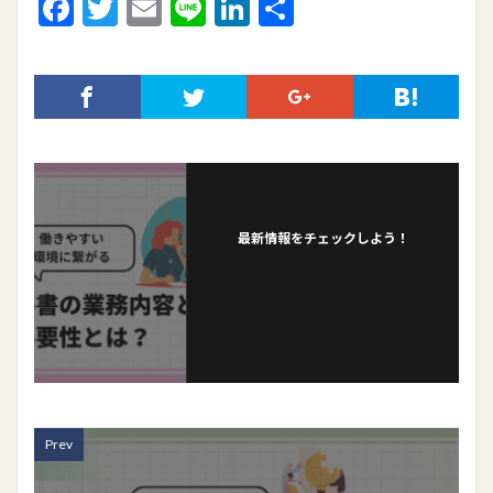
F
T
E
Li
Li
共
ac
w
m
n
n
有
e
itt
ai
e
ke
b
er
l
dI
o
n
o
k
最新情報をチェックしよう！
Prev