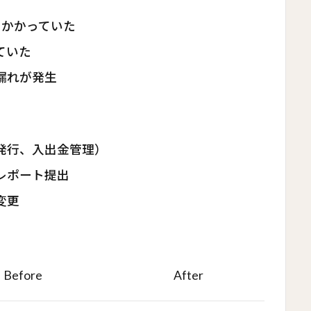
日かかっていた
ていた
漏れが発生
発行、入出金管理）
レポート提出
変更
Before
After