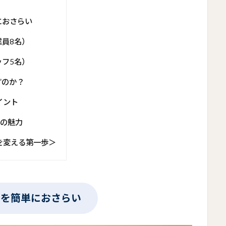
におさらい
員8名）
フ5名）
”のか？
イント
”の魅力
を変える第一歩＞
トを簡単におさらい