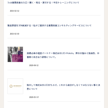
b
er
l
dI
5sは業務改善の入口！聞く・知る・実行する！半日トレーニングについて
o
n
2021-02-12
o
k
製造原価を30%削減する！私がご提供する業務改善コンサルティングサービスについて
2021-02-10
目標必達の経営パートナー株式会社LEO-Makoto。弊社の強みと独自性、お
客様と向き合う姿勢について。
2020-08-12
独立して株式会社LEO立ち上げ。これから自分がしなくてはならない事と決
意について
2020-05-19