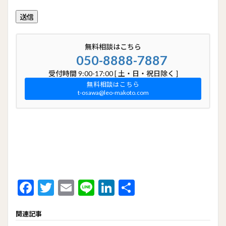
無料相談はこちら
050-8888-7887
受付時間 9:00-17:00 [ 土・日・祝日除く ]
無料相談はこちら
t-osawa@leo-makoto.com
F
T
E
Li
Li
共
ac
w
m
n
n
有
関連記事
e
itt
ai
e
ke