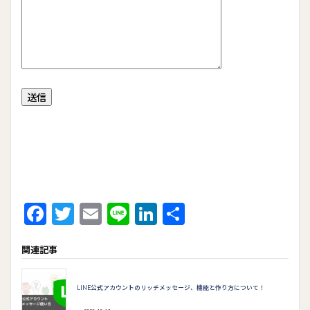
F
T
E
Li
Li
共
ac
w
m
n
n
有
関連記事
e
itt
ai
e
ke
b
er
l
dI
LINE公式アカウントのリッチメッセージ、機能と作り方について！
o
n