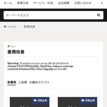
ホーム
事業内容
サービス・料金
会社概要
お問い合わせ
HOME
業務改善
TAG
業務改善
Warning
: Trying to access array offset on false in
/home/c9727039/public_html/leo-taiyou.com/wp-
content/themes/the-thor/tag.php
on line
43
新着順
人気順
お勧めカテゴリ
トップメニュー
ソーシャルリンクメニュー
コンサルタント
改善全般
改善全般