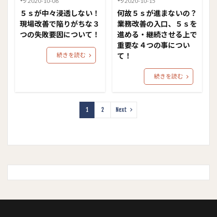
2020-10-08
2020-10-15
５ｓが中々浸透しない！
何故５ｓが進まないの？
現場改善で陥りがちな３
業務改善の入口、５ｓを
つの失敗要因について！
進める・継続させる上で
重要な４つの事につい
続きを読む
て！
続きを読む
1
2
Next