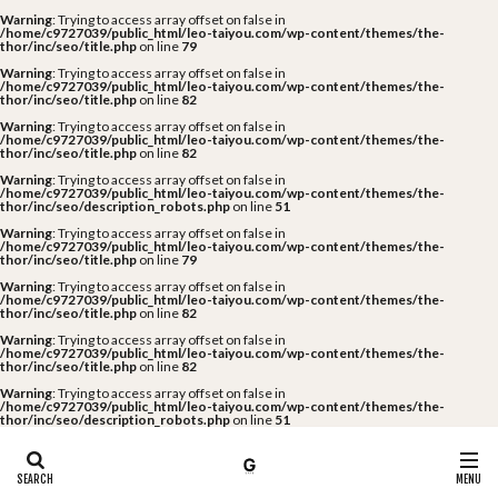
Warning
: Trying to access array offset on false in
/home/c9727039/public_html/leo-taiyou.com/wp-content/themes/the-
thor/inc/seo/title.php
on line
79
Warning
: Trying to access array offset on false in
/home/c9727039/public_html/leo-taiyou.com/wp-content/themes/the-
thor/inc/seo/title.php
on line
82
Warning
: Trying to access array offset on false in
/home/c9727039/public_html/leo-taiyou.com/wp-content/themes/the-
thor/inc/seo/title.php
on line
82
Warning
: Trying to access array offset on false in
/home/c9727039/public_html/leo-taiyou.com/wp-content/themes/the-
thor/inc/seo/description_robots.php
on line
51
Warning
: Trying to access array offset on false in
/home/c9727039/public_html/leo-taiyou.com/wp-content/themes/the-
thor/inc/seo/title.php
on line
79
Warning
: Trying to access array offset on false in
/home/c9727039/public_html/leo-taiyou.com/wp-content/themes/the-
thor/inc/seo/title.php
on line
82
Warning
: Trying to access array offset on false in
/home/c9727039/public_html/leo-taiyou.com/wp-content/themes/the-
thor/inc/seo/title.php
on line
82
Warning
: Trying to access array offset on false in
/home/c9727039/public_html/leo-taiyou.com/wp-content/themes/the-
thor/inc/seo/description_robots.php
on line
51