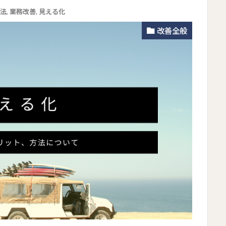
法
,
業務改善
,
見える化
改善全般