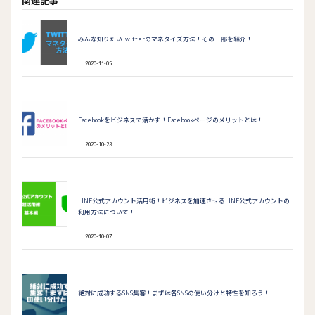
関連記事
e
itt
ai
e
ke
b
er
l
dI
みんな知りたいTwitterのマネタイズ方法！その一部を紹介！
o
n
2020-11-05
o
k
Facebookをビジネスで活かす！Facebookページのメリットとは！
2020-10-23
LINE公式アカウント活用術！ビジネスを加速させるLINE公式アカウントの
利用方法について！
2020-10-07
絶対に成功するSNS集客！まずは各SNSの使い分けと特性を知ろう！