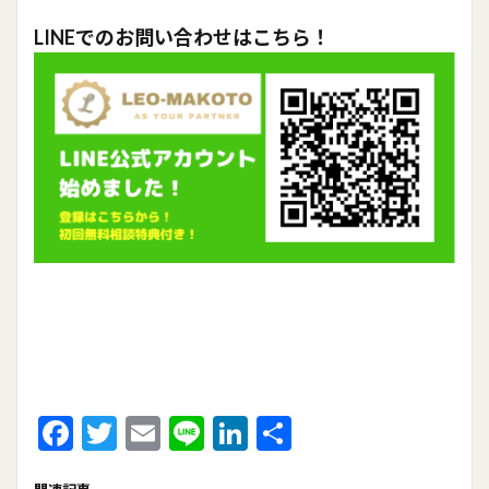
LINEでのお問い合わせはこちら！
F
T
E
Li
Li
共
ac
w
m
n
n
有