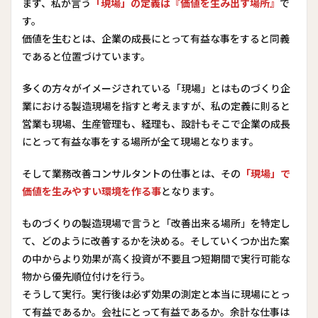
まず、私が言う
「現場」の定義は『価値を生み出す場所』
で
す。
価値を生むとは、企業の成長にとって有益な事をすると同義
であると位置づけています。
多くの方々がイメージされている「現場」とはものづくり企
業における製造現場を指すと考えますが、私の定義に則ると
営業も現場、生産管理も、経理も、設計もそこで企業の成長
にとって有益な事をする場所が全て現場となります。
そして業務改善コンサルタントの仕事とは、その
「現場」で
価値を生みやすい環境を作る事
となります。
ものづくりの製造現場で言うと「改善出来る場所」を特定し
て、どのように改善するかを決める。そしていくつか出た案
の中からより効果が高く投資が不要且つ短期間で実行可能な
物から優先順位付けを行う。
そうして実行。実行後は必ず効果の測定と本当に現場にとっ
て有益であるか。会社にとって有益であるか。余計な仕事は