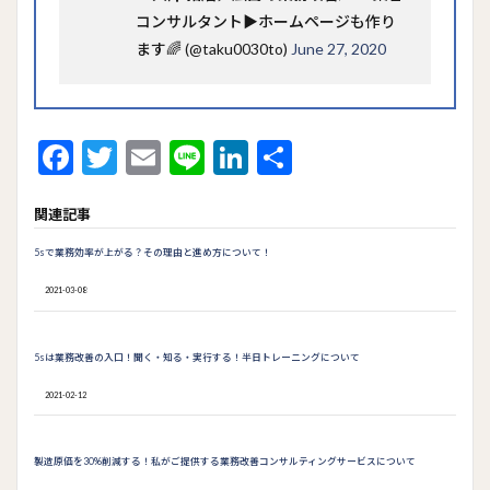
コンサルタント▶︎ホームページも作り
ます🌈 (@taku0030to)
June 27, 2020
F
T
E
Li
Li
共
ac
w
m
n
n
有
関連記事
e
itt
ai
e
ke
b
er
l
dI
5sで業務効率が上がる？その理由と進め方について！
o
n
2021-03-08
o
k
5sは業務改善の入口！聞く・知る・実行する！半日トレーニングについて
2021-02-12
製造原価を30%削減する！私がご提供する業務改善コンサルティングサービスについて