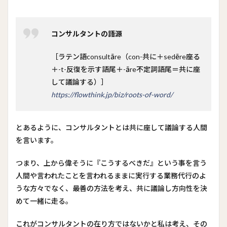
コンサルタントの語源
［ラテン語consultāre（con-共に＋sedēre座る
＋-t-反復を示す語尾＋-āre不定詞語尾＝共に座
して議論する）］
https://flowthink.jp/biz/roots-of-word/
とあるように、コンサルタントとは共に座して議論する人間
を言います。
つまり、上から偉そうに『こうするべきだ』という事を言う
人間や言われたことを言われるままに実行する業務代行のよ
うな方々でなく、最善の方法を考え、共に議論し方向性を決
めて一緒に走る。
これがコンサルタントの在り方ではないかと私は考え、その