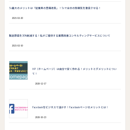
e
itt
ai
e
ke
b
er
l
dI
5s最大のメリットは「従業員の意識改革」！5sで会社の雰囲気を激変させる！
o
n
2021-02-20
o
k
製造原価を30%削減する！私がご提供する業務改善コンサルティングサービスについて
2021-02-10
HP（ホームページ）は自分で安く作れる！メリットとデメリットについ
て！
2020-12-17
Facebookをビジネスで活かす！Facebookページのメリットとは！
2020-10-23