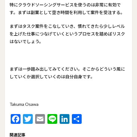
特にクラウドソーシングサービスを使うのは非常に有効で
す。まずは副業として空き時間を利用して案件を受注する。
まずはタスク案件をこなしていき、慣れてきたら少しレベル
を上げた仕事につなげていくというプロセスを踏めばリスク
はないでしょう。
まずは一歩踏み出してみてください。そこからどういう風に
していくか選択していくのは自分自身です。
Takuma Osawa
F
T
E
Li
Li
共
ac
w
m
n
n
有
関連記事