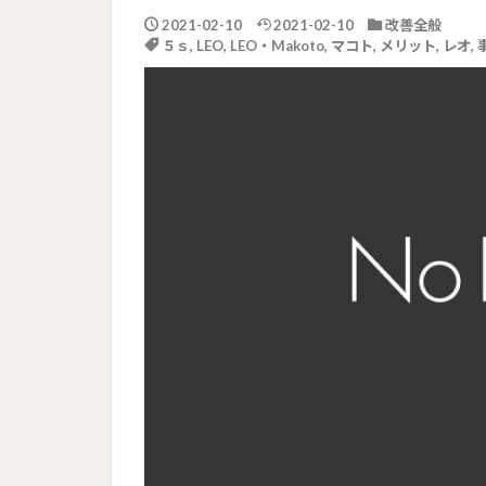
2021-02-10
2021-02-10
改善全般
５ｓ
,
LEO
,
LEO・Makoto
,
マコト
,
メリット
,
レオ
,