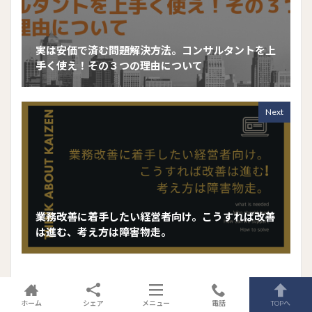
実は安価で済む問題解決方法。コンサルタントを上
手く使え！その３つの理由について
Next
業務改善に着手したい経営者向け。こうすれば改善
は進む、考え方は障害物走。
関連する記事
ホーム
シェア
メニュー
電話
TOPへ