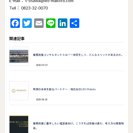
E-mail： t-osawa@leo-makoto.com
Tell： 0823-32-0070
F
T
E
Li
Li
共
ac
w
m
n
n
有
関連記事
e
itt
ai
e
ke
b
er
l
dI
業務改善コンサルタントとは？一体何をして、どんなメリットがあるのか。
o
n
2020-09-29
o
k
笑顔の未来を創るパートナー：株式会社LEO-Makoto
2020-08-28
業務改善に着手したい経営者向け。こうすれば改善は進む、考え方は障害物
走。